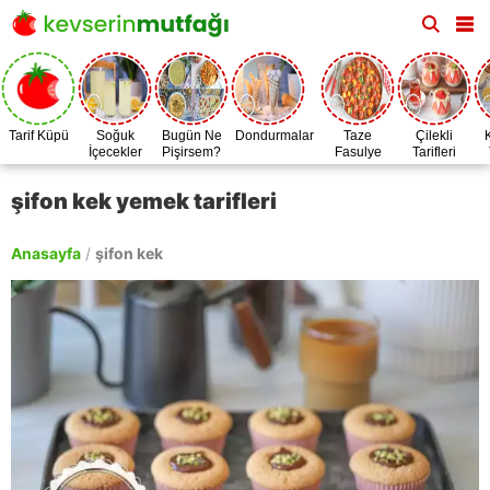
Tarif Küpü
Soğuk
Bugün Ne
Dondurmalar
Taze
Çilekli
İçecekler
Pişirsem?
Fasulye
Tarifleri
Zamanı
şifon kek yemek tarifleri
Anasayfa
/
şifon kek