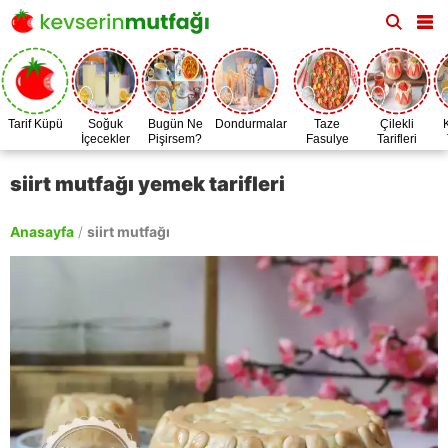
Tarif Küpü
Soğuk
Bugün Ne
Dondurmalar
Taze
Çilekli
İçecekler
Pişirsem?
Fasulye
Tarifleri
Zamanı
siirt mutfağı yemek tarifleri
Anasayfa
/
siirt mutfağı