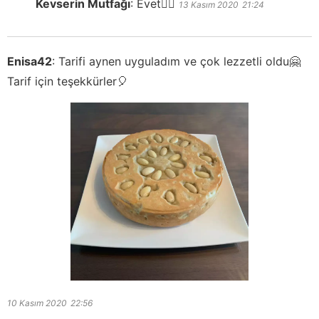
Kevserin Mutfağı
:
Evet👍🏻
13 Kasım 2020
21:24
Enisa42
:
Tarifi aynen uyguladım ve çok lezzetli oldu🤗
Tarif için teşekkürler🎈
10 Kasım 2020
22:56