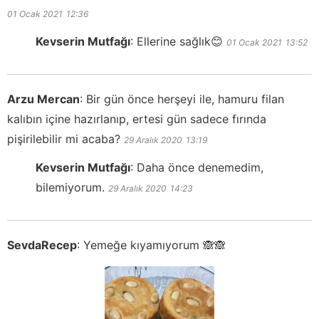
01 Ocak 2021
12:36
Kevserin Mutfağı
:
Ellerine sağlık😊
01 Ocak 2021
13:52
Arzu Mercan
:
Bir gün önce herşeyi ile, hamuru filan
kalıbın içine hazırlanıp, ertesi gün sadece fırında
pişirilebilir mi acaba?
29 Aralık 2020
13:19
Kevserin Mutfağı
:
Daha önce denemedim,
bilemiyorum.
29 Aralık 2020
14:23
SevdaRecep
:
Yemeğe kıyamıyorum 🙈🙈