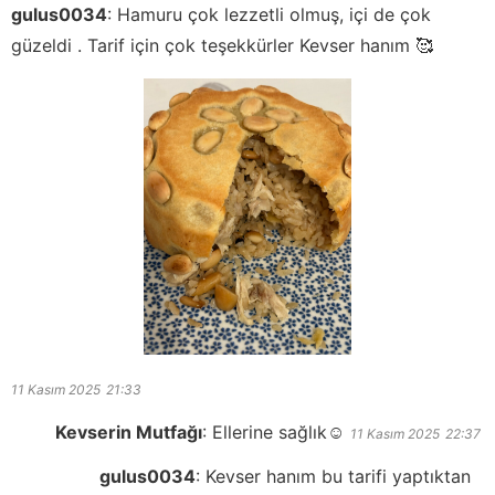
gulus0034
:
Hamuru çok lezzetli olmuş, içi de çok
güzeldi . Tarif için çok teşekkürler Kevser hanım 🥰
11 Kasım 2025
21:33
Kevserin Mutfağı
:
Ellerine sağlık☺️
11 Kasım 2025
22:37
gulus0034
:
Kevser hanım bu tarifi yaptıktan