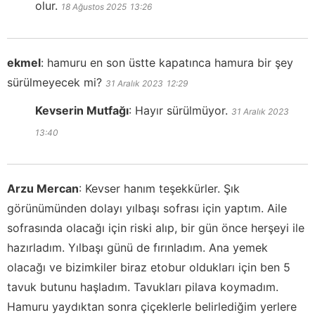
olur.
18 Ağustos 2025
13:26
ekmel
:
hamuru en son üstte kapatınca hamura bir şey
sürülmeyecek mi?
31 Aralık 2023
12:29
Kevserin Mutfağı
:
Hayır sürülmüyor.
31 Aralık 2023
13:40
Arzu Mercan
:
Kevser hanım teşekkürler. Şık
görünümünden dolayı yılbaşı sofrası için yaptım. Aile
sofrasında olacağı için riski alıp, bir gün önce herşeyi ile
hazırladım. Yılbaşı günü de fırınladım. Ana yemek
olacağı ve bizimkiler biraz etobur oldukları için ben 5
tavuk butunu haşladım. Tavukları pilava koymadım.
Hamuru yaydıktan sonra çiçeklerle belirlediğim yerlere