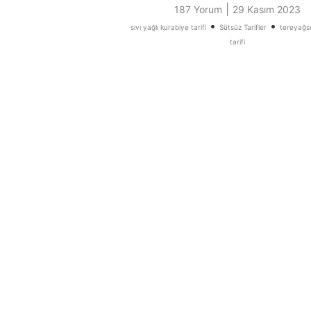
|
187 Yorum
29 Kasım 2023
•
•
sıvı yağlı kurabiye tarifi
Sütsüz Tarifler
tereyağsı
tarifi