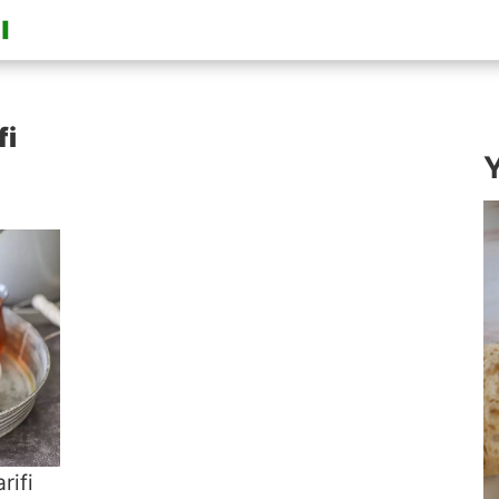
fi
Y
rifi