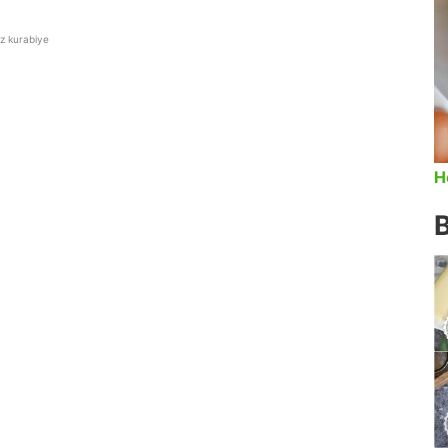
z kurabiye
H