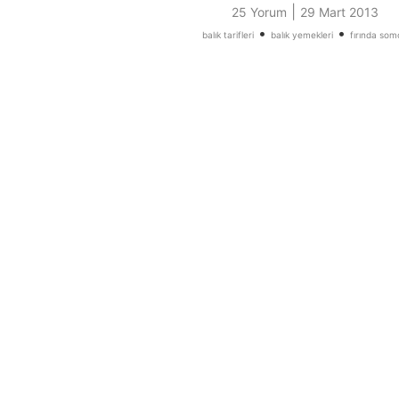
|
25 Yorum
29 Mart 2013
•
•
balık tarifleri
balık yemekleri
fırında som