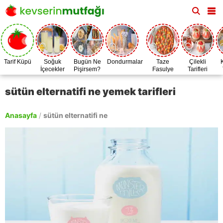
Tarif Küpü
Soğuk
Bugün Ne
Dondurmalar
Taze
Çilekli
İçecekler
Pişirsem?
Fasulye
Tarifleri
Zamanı
sütün elternatifi ne yemek tarifleri
Anasayfa
/
sütün elternatifi ne