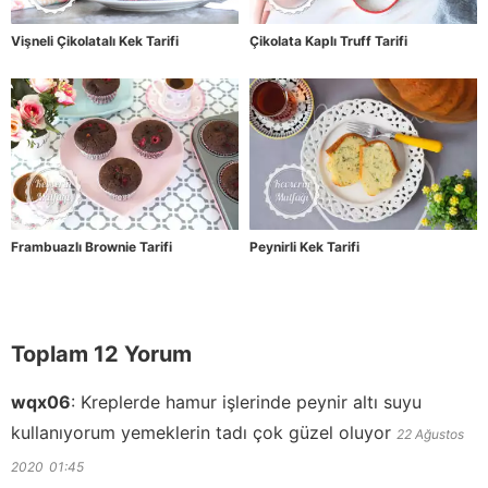
Vişneli Çikolatalı Kek Tarifi
Çikolata Kaplı Truff Tarifi
Frambuazlı Brownie Tarifi
Peynirli Kek Tarifi
Toplam 12 Yorum
wqx06
:
Kreplerde hamur işlerinde peynir altı suyu
kullanıyorum yemeklerin tadı çok güzel oluyor
22 Ağustos
2020
01:45