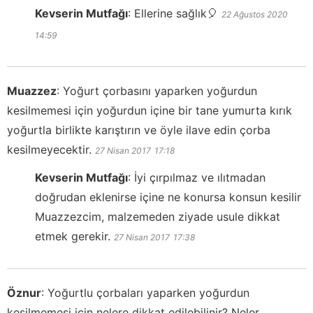
Kevserin Mutfağı
:
Ellerine sağlık🎈
22 Ağustos 2020
14:59
Muazzez
:
Yoğurt çorbasını yaparken yoğurdun
kesilmemesi için yoğurdun içine bir tane yumurta kırık
yoğurtla birlikte karıştırın ve öyle ilave edin çorba
kesilmeyecektir.
27 Nisan 2017
17:18
Kevserin Mutfağı
:
İyi çırpılmaz ve ılıtmadan
doğrudan eklenirse içine ne konursa konsun kesilir
Muazzezcim, malzemeden ziyade usule dikkat
etmek gerekir.
27 Nisan 2017
17:38
Öznur
:
Yoğurtlu çorbaları yaparken yoğurdun
kesilmemesi için nelere dikkat edilebilinir? Neler