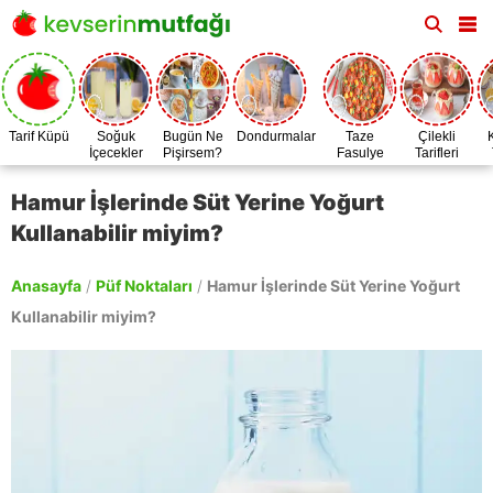
Tarif Küpü
Soğuk
Bugün Ne
Dondurmalar
Taze
Çilekli
İçecekler
Pişirsem?
Fasulye
Tarifleri
Zamanı
Hamur İşlerinde Süt Yerine Yoğurt
Kullanabilir miyim?
Anasayfa
/
Püf Noktaları
/
Hamur İşlerinde Süt Yerine Yoğurt
Kullanabilir miyim?