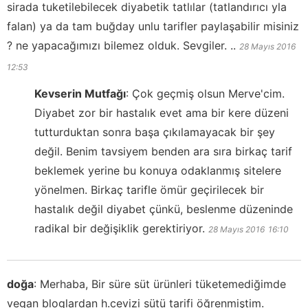
sirada tuketilebilecek diyabetik tatlılar (tatlandırıcı yla
falan) ya da tam buğday unlu tarifler paylaşabilir misiniz
? ne yapacağımızı bilemez olduk. Sevgiler. ..
28 Mayıs 2016
12:53
Kevserin Mutfağı
:
Çok geçmiş olsun Merve'cim.
Diyabet zor bir hastalık evet ama bir kere düzeni
tutturduktan sonra başa çıkılamayacak bir şey
değil. Benim tavsiyem benden ara sıra birkaç tarif
beklemek yerine bu konuya odaklanmış sitelere
yönelmen. Birkaç tarifle ömür geçirilecek bir
hastalık değil diyabet çünkü, beslenme düzeninde
radikal bir değişiklik gerektiriyor.
28 Mayıs 2016
16:10
doğa
:
Merhaba, Bir süre süt ürünleri tüketemediğimde
vegan bloglardan h.cevizi sütü tarifi öğrenmiştim.