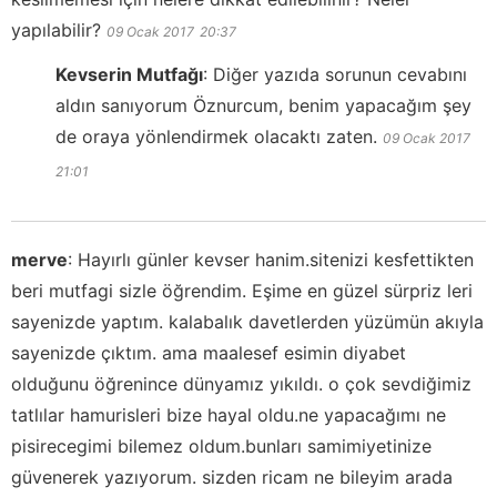
yapılabilir?
09 Ocak 2017
20:37
Kevserin Mutfağı
:
Diğer yazıda sorunun cevabını
aldın sanıyorum Öznurcum, benim yapacağım şey
de oraya yönlendirmek olacaktı zaten.
09 Ocak 2017
21:01
merve
:
Hayırlı günler kevser hanim.sitenizi kesfettikten
beri mutfagi sizle öğrendim. Eşime en güzel sürpriz leri
sayenizde yaptım. kalabalık davetlerden yüzümün akıyla
sayenizde çıktım. ama maalesef esimin diyabet
olduğunu öğrenince dünyamız yıkıldı. o çok sevdiğimiz
tatlılar hamurisleri bize hayal oldu.ne yapacağımı ne
pisirecegimi bilemez oldum.bunları samimiyetinize
güvenerek yazıyorum. sizden ricam ne bileyim arada