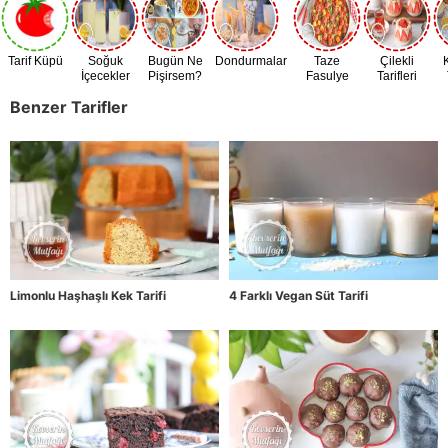
Tarif Küpü
Soğuk
Bugün Ne
Dondurmalar
Taze
Çilekli
İçecekler
Pişirsem?
Fasulye
Tarifleri
Zamanı
Benzer Tarifler
Limonlu Haşhaşlı Kek Tarifi
4 Farklı Vegan Süt Tarifi