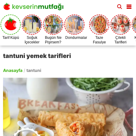
Tarif Küpü
Soğuk
Bugün Ne
Dondurmalar
Taze
Çilekli
İçecekler
Pişirsem?
Fasulye
Tarifleri
Zamanı
tantuni yemek tarifleri
Anasayfa
/
tantuni