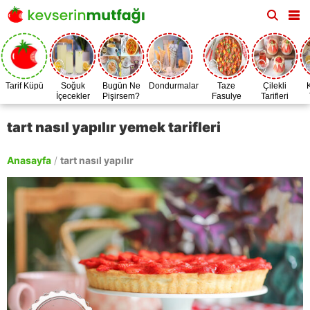
Tarif Küpü
Soğuk
Bugün Ne
Dondurmalar
Taze
Çilekli
İçecekler
Pişirsem?
Fasulye
Tarifleri
Zamanı
tart nasıl yapılır yemek tarifleri
Anasayfa
/
tart nasıl yapılır