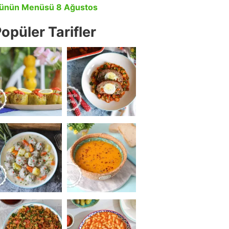
ünün Menüsü 8 Ağustos
opüler Tarifler