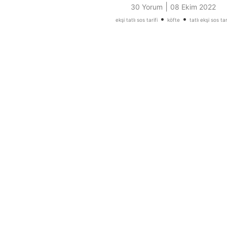
|
30 Yorum
08 Ekim 2022
•
•
ekşi tatlı sos tarifi
köfte
tatlı ekşi sos tar