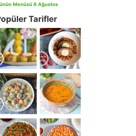
ünün Menüsü 8 Ağustos
opüler Tarifler