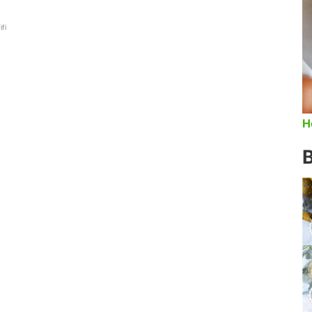
ifi
H