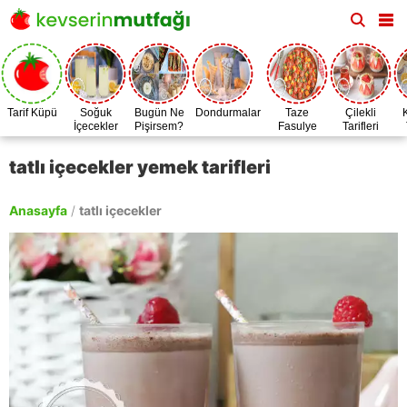
Tarif Küpü
Soğuk
Bugün Ne
Dondurmalar
Taze
Çilekli
İçecekler
Pişirsem?
Fasulye
Tarifleri
Zamanı
tatlı içecekler yemek tarifleri
Anasayfa
/
tatlı içecekler