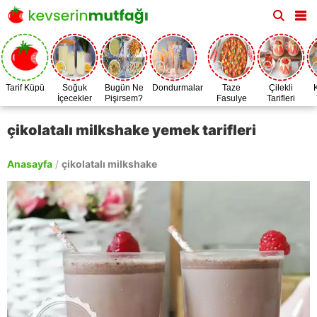
Tarif Küpü
Soğuk
Bugün Ne
Dondurmalar
Taze
Çilekli
İçecekler
Pişirsem?
Fasulye
Tarifleri
Zamanı
çikolatalı milkshake yemek tarifleri
Anasayfa
/
çikolatalı milkshake