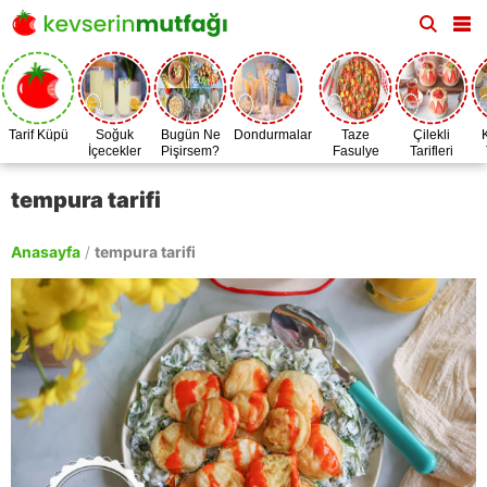
Tarif Küpü
Soğuk
Bugün Ne
Dondurmalar
Taze
Çilekli
İçecekler
Pişirsem?
Fasulye
Tarifleri
Zamanı
tempura tarifi
Anasayfa
/
tempura tarifi