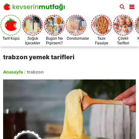
Tarif Küpü
Soğuk
Bugün Ne
Dondurmalar
Taze
Çilekli
İçecekler
Pişirsem?
Fasulye
Tarifleri
Zamanı
trabzon yemek tarifleri
Anasayfa
/
trabzon