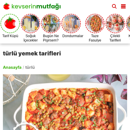
Tarif Küpü
Soğuk
Bugün Ne
Dondurmalar
Taze
Çilekli
İçecekler
Pişirsem?
Fasulye
Tarifleri
Zamanı
türlü yemek tarifleri
Anasayfa
/
türlü