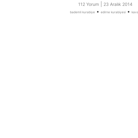
|
112 Yorum
23 Aralık 2014
•
•
bademli kurabiye
edirne kurabiyesi
kava