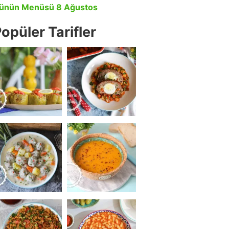
ünün Menüsü 8 Ağustos
opüler Tarifler