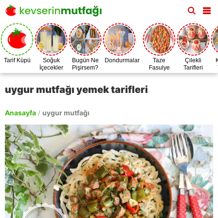
Tarif Küpü
Soğuk
Bugün Ne
Dondurmalar
Taze
Çilekli
İçecekler
Pişirsem?
Fasulye
Tarifleri
Zamanı
uygur mutfağı yemek tarifleri
Anasayfa
/
uygur mutfağı