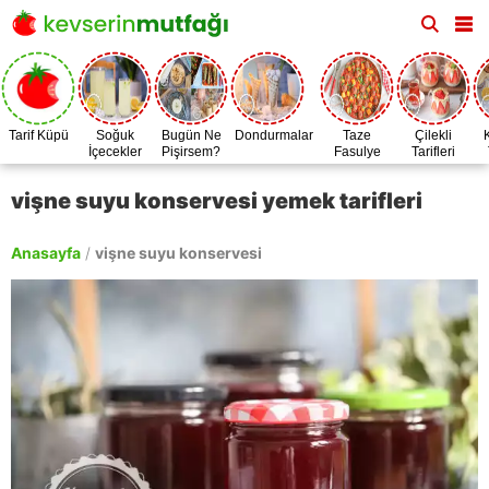
Tarif Küpü
Soğuk
Bugün Ne
Dondurmalar
Taze
Çilekli
İçecekler
Pişirsem?
Fasulye
Tarifleri
Zamanı
vişne suyu konservesi yemek tarifleri
Anasayfa
/
vişne suyu konservesi