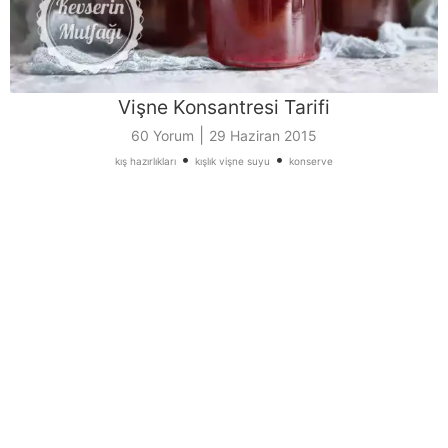
Vişne Konsantresi Tarifi
|
60 Yorum
29 Haziran 2015
•
•
kış hazırlıkları
kışlık vişne suyu
konserve