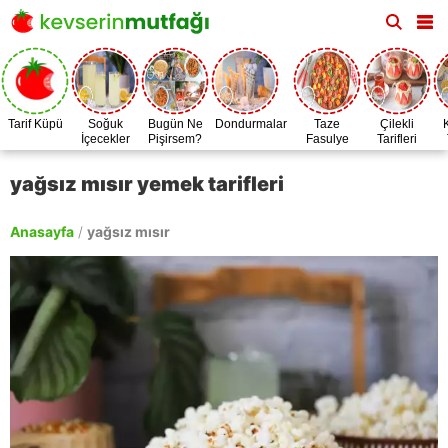
Tarif Küpü
Soğuk
Bugün Ne
Dondurmalar
Taze
Çilekli
İçecekler
Pişirsem?
Fasulye
Tarifleri
Zamanı
yağsız mısır yemek tarifleri
Anasayfa
/
yağsız mısır