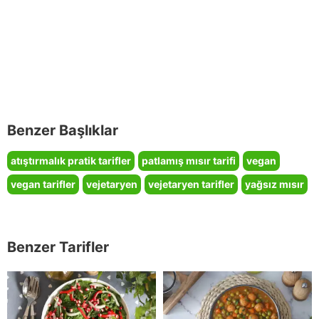
Benzer Başlıklar
atıştırmalık pratik tarifler
patlamış mısır tarifi
vegan
vegan tarifler
vejetaryen
vejetaryen tarifler
yağsız mısır
Benzer Tarifler