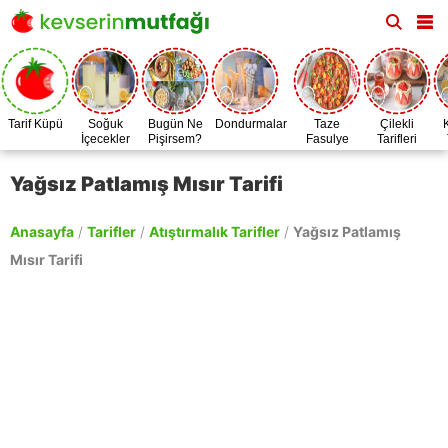
Tarif Küpü
Soğuk
Bugün Ne
Dondurmalar
Taze
Çilekli
İçecekler
Pişirsem?
Fasulye
Tarifleri
Zamanı
Yağsız Patlamış Mısır Tarifi
Anasayfa
/
Tarifler
/
Atıştırmalık Tarifler
/
Yağsız Patlamış
Mısır Tarifi