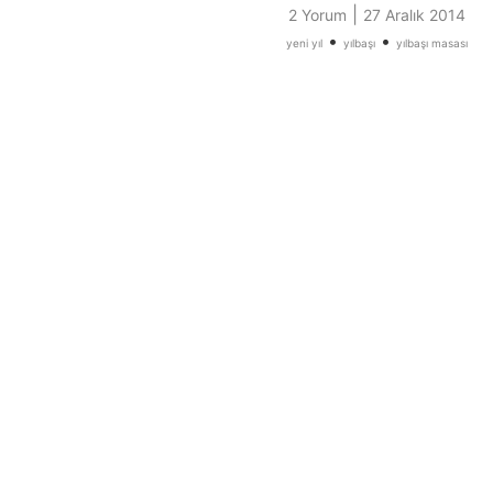
|
2 Yorum
27 Aralık 2014
•
•
yeni yıl
yılbaşı
yılbaşı masası