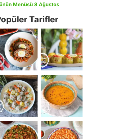
ünün Menüsü 8 Ağustos
opüler Tarifler