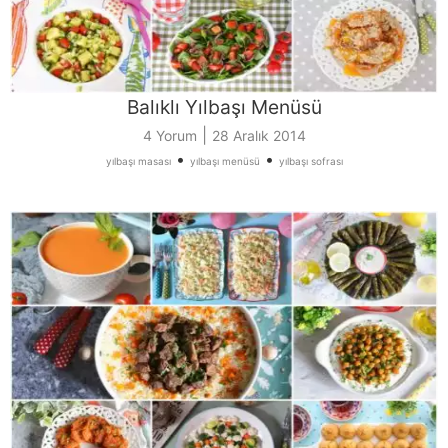
Balıklı Yılbaşı Menüsü
|
4 Yorum
28 Aralık 2014
•
•
yılbaşı masası
yılbaşı menüsü
yılbaşı sofrası