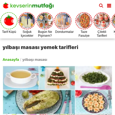
Tarif Küpü
Soğuk
Bugün Ne
Dondurmalar
Taze
Çilekli
İçecekler
Pişirsem?
Fasulye
Tarifleri
Zamanı
yılbaşı masası yemek tarifleri
Anasayfa
/
yılbaşı masası