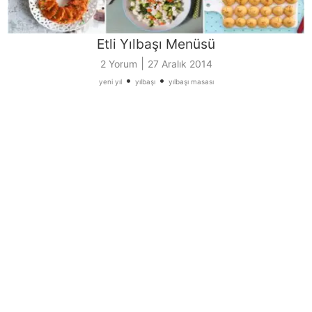
Etli Yılbaşı Menüsü
|
2 Yorum
27 Aralık 2014
•
•
yeni yıl
yılbaşı
yılbaşı masası