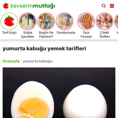
Tarif Küpü
Soğuk
Bugün Ne
Dondurmalar
Taze
Çilekli
İçecekler
Pişirsem?
Fasulye
Tarifleri
Zamanı
yumurta kabuğu yemek tarifleri
Anasayfa
/
yumurta kabuğu