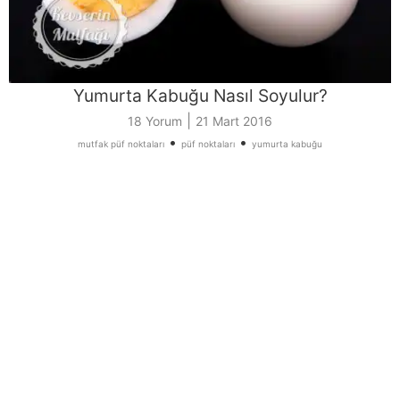
Yumurta Kabuğu Nasıl Soyulur?
|
18 Yorum
21 Mart 2016
•
•
mutfak püf noktaları
püf noktaları
yumurta kabuğu