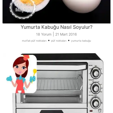
Yumurta Kabuğu Nasıl Soyulur?
|
18 Yorum
21 Mart 2016
•
•
mutfak püf noktaları
püf noktaları
yumurta kabuğu