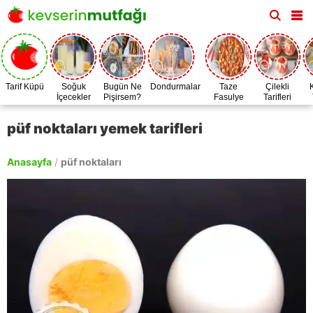
Tarif Küpü
Soğuk
Bugün Ne
Dondurmalar
Taze
Çilekli
İçecekler
Pişirsem?
Fasulye
Tarifleri
Zamanı
püf noktaları yemek tarifleri
Anasayfa
/
püf noktaları