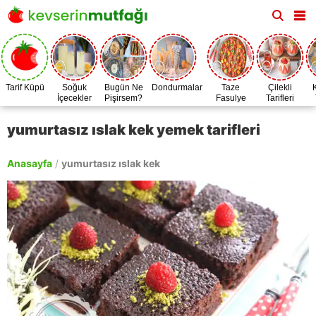
Tarif Küpü
Soğuk
Bugün Ne
Dondurmalar
Taze
Çilekli
İçecekler
Pişirsem?
Fasulye
Tarifleri
Zamanı
yumurtasız ıslak kek yemek tarifleri
Anasayfa
/
yumurtasız ıslak kek