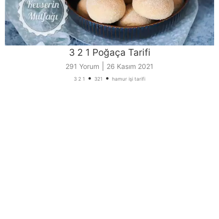
3 2 1 Poğaça Tarifi
|
291 Yorum
26 Kasım 2021
•
•
3 2 1
321
hamur işi tarifi