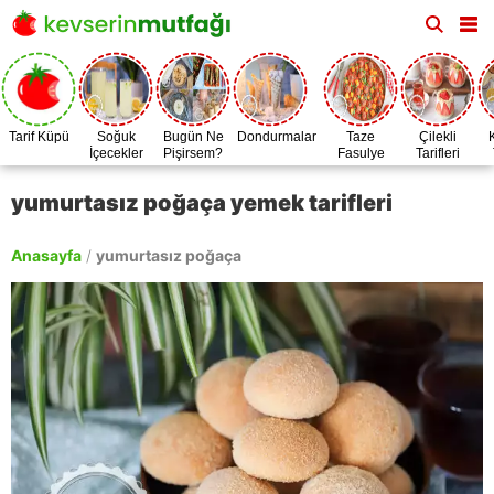
Tarif Küpü
Soğuk
Bugün Ne
Dondurmalar
Taze
Çilekli
İçecekler
Pişirsem?
Fasulye
Tarifleri
Zamanı
yumurtasız poğaça yemek tarifleri
Anasayfa
/
yumurtasız poğaça