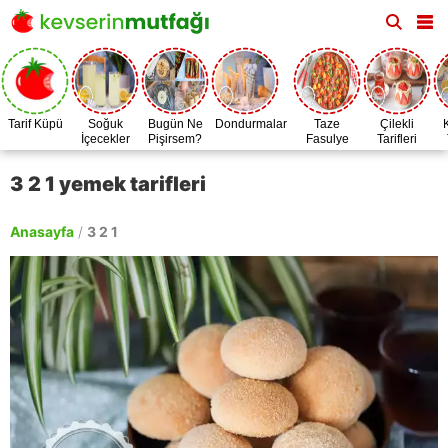
Tarif Küpü
Soğuk
Bugün Ne
Dondurmalar
Taze
Çilekli
İçecekler
Pişirsem?
Fasulye
Tarifleri
Zamanı
3 2 1 yemek tarifleri
Anasayfa
/
3 2 1