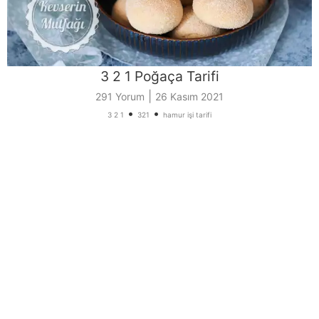
3 2 1 Poğaça Tarifi
|
291 Yorum
26 Kasım 2021
•
•
3 2 1
321
hamur işi tarifi