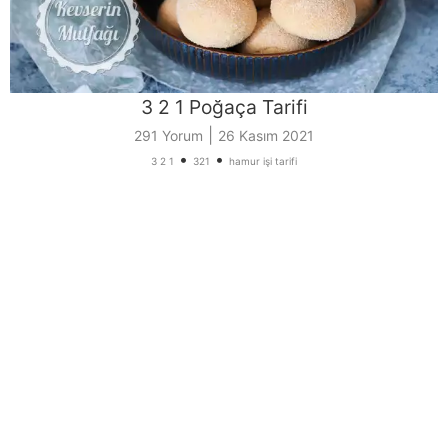
3 2 1 Poğaça Tarifi
|
291 Yorum
26 Kasım 2021
•
•
3 2 1
321
hamur işi tarifi