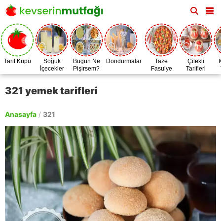
Tarif Küpü
Soğuk
Bugün Ne
Dondurmalar
Taze
Çilekli
İçecekler
Pişirsem?
Fasulye
Tarifleri
Zamanı
321 yemek tarifleri
Anasayfa
/
321