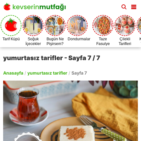
Tarif Küpü
Soğuk
Bugün Ne
Dondurmalar
Taze
Çilekli
İçecekler
Pişirsem?
Fasulye
Tarifleri
Zamanı
yumurtasız tarifler - Sayfa 7 / 7
Anasayfa
/
yumurtasız tarifler
/
Sayfa 7