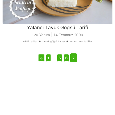
Yalancı Tavuk Göğsü Tarifi
|
120 Yorum
14 Temmuz 2009
•
•
sütlü tatlılar
tavuk göğsü tatlısı
yumurtasız tarifler
←
1
…
5
6
7