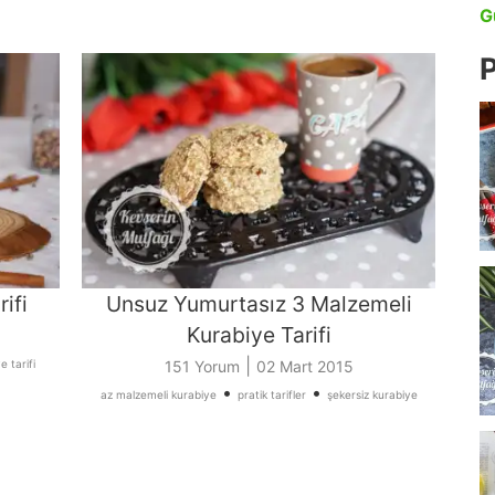
G
P
ifi
Unsuz Yumurtasız 3 Malzemeli
Kurabiye Tarifi
|
e tarifi
151 Yorum
02 Mart 2015
•
•
az malzemeli kurabiye
pratik tarifler
şekersiz kurabiye