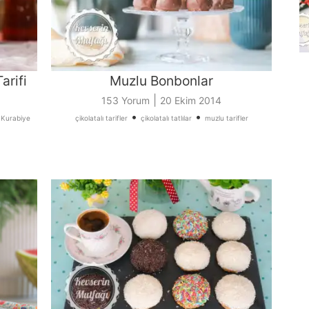
arifi
Muzlu Bonbonlar
|
153 Yorum
20 Ekim 2014
•
•
•
Kurabiye
çikolatalı tarifler
çikolatalı tatlılar
muzlu tarifler