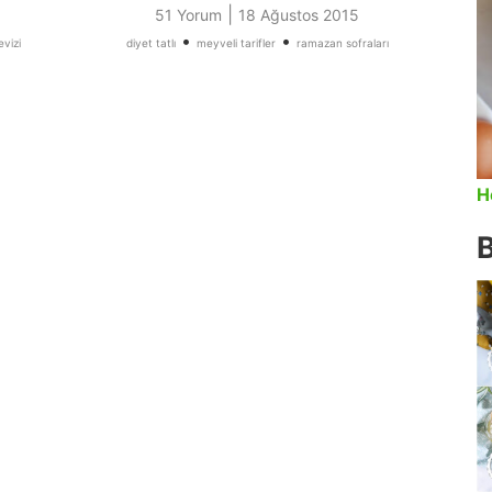
|
51 Yorum
18 Ağustos 2015
•
•
vizi
diyet tatlı
meyveli tarifler
ramazan sofraları
H