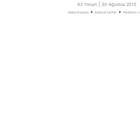
|
43 Yorum
30 Ağustos 2015
•
•
bisküvili pasta
bisküvili tarifler
Hindistan ce