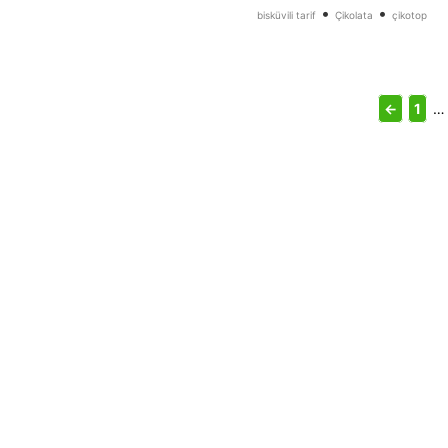
•
•
bisküvili tarif
Çikolata
çikotop
←
1
…