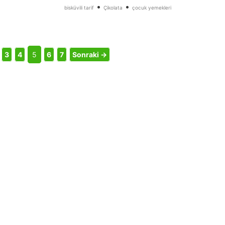
•
•
bisküvili tarif
Çikolata
çocuk yemekleri
3
4
5
6
7
Sonraki →