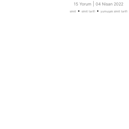
|
15 Yorum
04 Nisan 2022
•
•
simit
simit tarifi
yumuşak simit tarifi