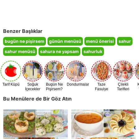
Benzer Başlıklar
bugün ne pişirsem
günün menüsü
menü önerisi
sahur
sahur menüsü
sahura ne yapsam
sahurluk
Tarif Küpü
Soğuk
Bugün Ne
Dondurmalar
Taze
Çilekli
İçecekler
Pişirsem?
Fasulye
Tarifleri
Zamanı
Bu Menülere de Bir Göz Atın