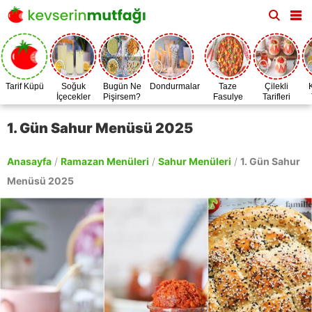
Tarif Küpü
Soğuk
Bugün Ne
Dondurmalar
Taze
Çilekli
İçecekler
Pişirsem?
Fasulye
Tarifleri
Zamanı
1. Gün Sahur Menüsü 2025
Anasayfa
/
Ramazan Menüleri
/
Sahur Menüleri
/
1. Gün Sahur
Menüsü 2025