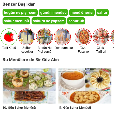
Benzer Başlıklar
bugün ne pişirsem
günün menüsü
menü önerisi
sahur
sahur menüsü
sahura ne yapsam
sahurluk
Tarif Küpü
Soğuk
Bugün Ne
Dondurmalar
Taze
Çilekli
İçecekler
Pişirsem?
Fasulye
Tarifleri
Zamanı
Bu Menülere de Bir Göz Atın
10. Gün Sahur Menüsü
11. Gün Sahur Menüsü