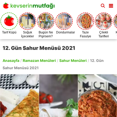
Tarif Küpü
Soğuk
Bugün Ne
Dondurmalar
Taze
Çilekli
İçecekler
Pişirsem?
Fasulye
Tarifleri
Zamanı
12. Gün Sahur Menüsü 2021
Anasayfa
/
Ramazan Menüleri
/
Sahur Menüleri
/
12. Gün
Sahur Menüsü 2021