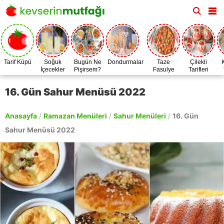
Tarif Küpü
Soğuk
Bugün Ne
Dondurmalar
Taze
Çilekli
İçecekler
Pişirsem?
Fasulye
Tarifleri
Zamanı
16. Gün Sahur Menüsü 2022
Anasayfa
/
Ramazan Menüleri
/
Sahur Menüleri
/
16. Gün
Sahur Menüsü 2022