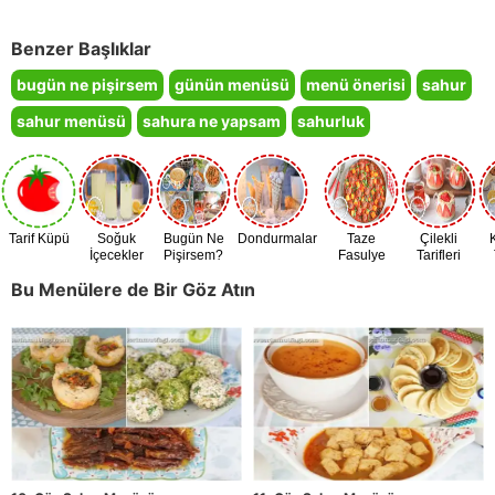
Benzer Başlıklar
bugün ne pişirsem
günün menüsü
menü önerisi
sahur
sahur menüsü
sahura ne yapsam
sahurluk
Tarif Küpü
Soğuk
Bugün Ne
Dondurmalar
Taze
Çilekli
İçecekler
Pişirsem?
Fasulye
Tarifleri
Zamanı
Bu Menülere de Bir Göz Atın