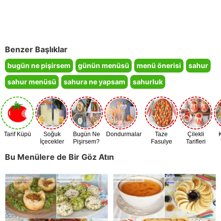
Benzer Başlıklar
bugün ne pişirsem
günün menüsü
menü önerisi
sahur
sahur menüsü
sahura ne yapsam
sahurluk
Tarif Küpü
Soğuk
Bugün Ne
Dondurmalar
Taze
Çilekli
İçecekler
Pişirsem?
Fasulye
Tarifleri
Zamanı
Bu Menülere de Bir Göz Atın