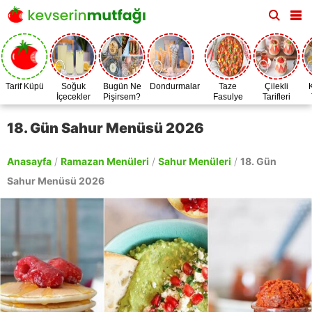
Tarif Küpü
Soğuk
Bugün Ne
Dondurmalar
Taze
Çilekli
İçecekler
Pişirsem?
Fasulye
Tarifleri
Zamanı
18. Gün Sahur Menüsü 2026
Anasayfa
/
Ramazan Menüleri
/
Sahur Menüleri
/
18. Gün
Sahur Menüsü 2026