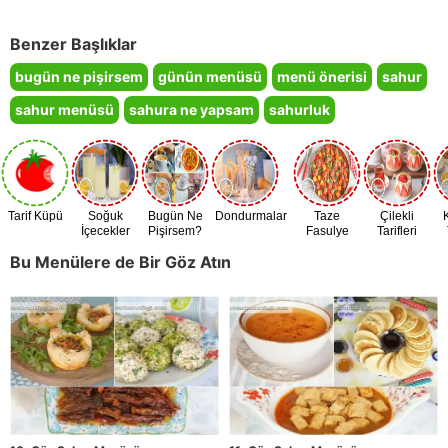
Benzer Başlıklar
bugün ne pişirsem
günün menüsü
menü önerisi
sahur
sahur menüsü
sahura ne yapsam
sahurluk
Tarif Küpü
Soğuk
Bugün Ne
Dondurmalar
Taze
Çilekli
İçecekler
Pişirsem?
Fasulye
Tarifleri
Zamanı
Bu Menülere de Bir Göz Atın