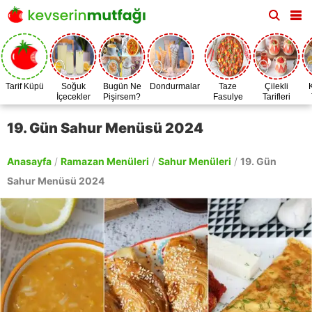
Tarif Küpü
Soğuk
Bugün Ne
Dondurmalar
Taze
Çilekli
İçecekler
Pişirsem?
Fasulye
Tarifleri
Zamanı
19. Gün Sahur Menüsü 2024
Anasayfa
/
Ramazan Menüleri
/
Sahur Menüleri
/
19. Gün
Sahur Menüsü 2024