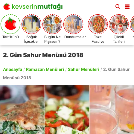
Tarif Küpü
Soğuk
Bugün Ne
Dondurmalar
Taze
Çilekli
İçecekler
Pişirsem?
Fasulye
Tarifleri
Zamanı
2. Gün Sahur Menüsü 2018
Anasayfa
/
Ramazan Menüleri
/
Sahur Menüleri
/
2. Gün Sahur
Menüsü 2018