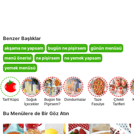
Benzer Başlıklar
akşama ne yapsam
bugün ne pişirsem
günün menüsü
menü önerisi
ne pişirsem
ne yemek yapsam
yemek menüsü
Tarif Küpü
Soğuk
Bugün Ne
Dondurmalar
Taze
Çilekli
İçecekler
Pişirsem?
Fasulye
Tarifleri
Zamanı
Bu Menülere de Bir Göz Atın