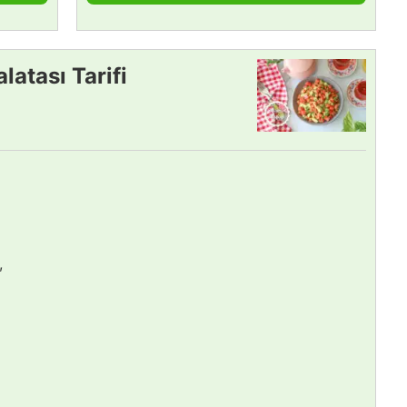
latası Tarifi
,