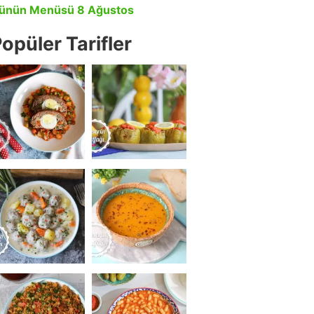
ünün Menüsü 8 Ağustos
opüler Tarifler