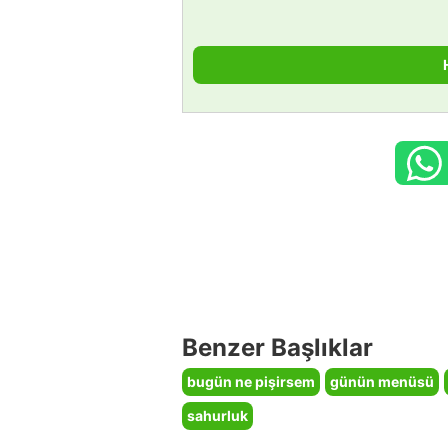
Benzer Başlıklar
bugün ne pişirsem
günün menüsü
sahurluk