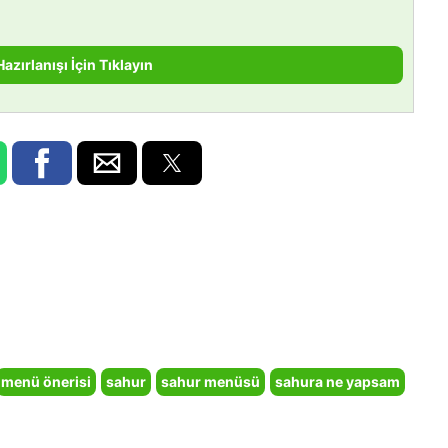
Hazırlanışı İçin Tıklayın
menü önerisi
sahur
sahur menüsü
sahura ne yapsam