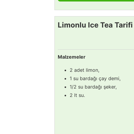
Limonlu Ice Tea Tarifi
Malzemeler
2 adet limon,
1 su bardağı çay demi,
1/2 su bardağı şeker,
2 lt su.