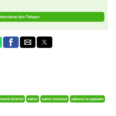
Hazırlanışı İçin Tıklayın
menü önerisi
sahur
sahur menüsü
sahura ne yapsam