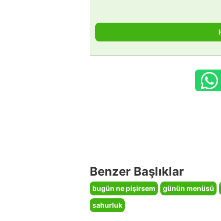
Benzer Başlıklar
bugün ne pişirsem
günün menüsü
sahurluk