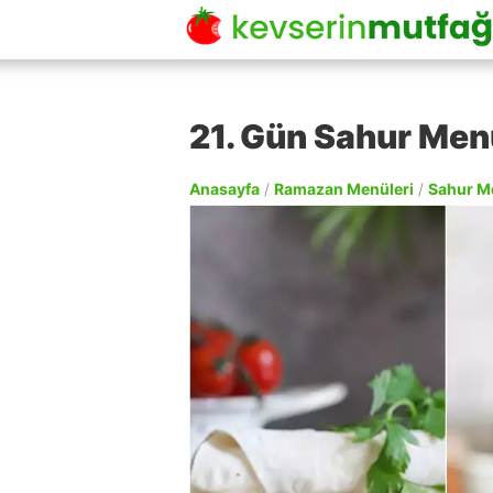
21. Gün Sahur Me
Anasayfa
/
Ramazan Menüleri
/
Sahur M