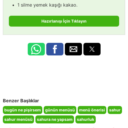
1 silme yemek kaşığı kakao.
Hazırlanışı İçin Tıklayın
Benzer Başlıklar
bugün ne pişirsem
günün menüsü
menü önerisi
sahur
sahur menüsü
sahura ne yapsam
sahurluk