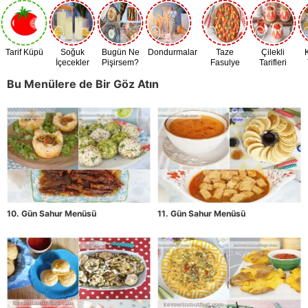
Tarif Küpü
Soğuk
Bugün Ne
Dondurmalar
Taze
Çilekli
İçecekler
Pişirsem?
Fasulye
Tarifleri
Zamanı
Bu Menülere de Bir Göz Atın
10. Gün Sahur Menüsü
11. Gün Sahur Menüsü