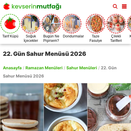
Tarif Küpü
Soğuk
Bugün Ne
Dondurmalar
Taze
Çilekli
İçecekler
Pişirsem?
Fasulye
Tarifleri
Zamanı
22. Gün Sahur Menüsü 2026
Anasayfa
/
Ramazan Menüleri
/
Sahur Menüleri
/
22. Gün
Sahur Menüsü 2026