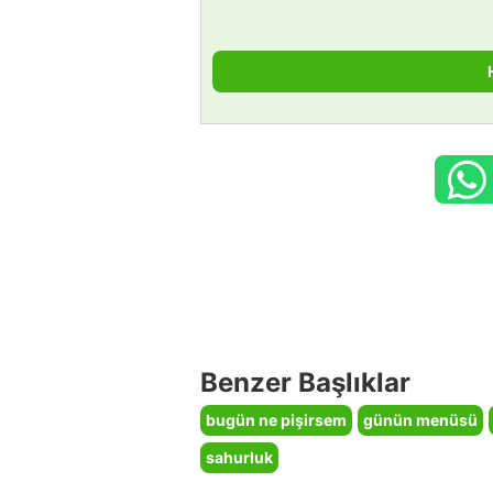
Benzer Başlıklar
bugün ne pişirsem
günün menüsü
sahurluk