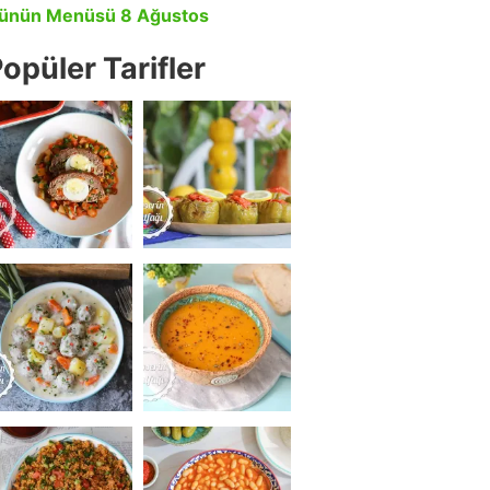
ünün Menüsü 8 Ağustos
opüler Tarifler