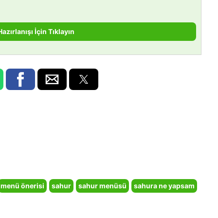
Hazırlanışı İçin Tıklayın
menü önerisi
sahur
sahur menüsü
sahura ne yapsam