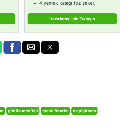
4 yemek kaşığı toz şeker,
Hazırlanışı İçin Tıklayın
em
günün menüsü
menü önerisi
ne pişirsem