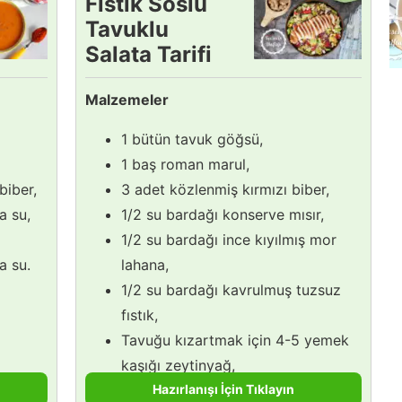
Fıstık Soslu
Tavuklu
Salata Tarifi
Malzemeler
1 bütün tavuk göğsü,
1 baş roman marul,
 biber,
3 adet közlenmiş kırmızı biber,
a su,
1/2 su bardağı konserve mısır,
1/2 su bardağı ince kıyılmış mor
a su.
lahana,
1/2 su bardağı kavrulmuş tuzsuz
fıstık,
Tavuğu kızartmak için 4-5 yemek
kaşığı zeytinyağ,
Hazırlanışı İçin Tıklayın