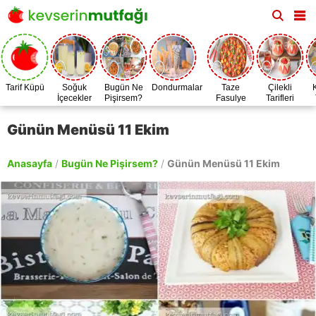
Tarif Küpü
Soğuk
Bugün Ne
Dondurmalar
Taze
Çilekli
İçecekler
Pişirsem?
Fasulye
Tarifleri
Zamanı
Günün Menüsü 11 Ekim
Anasayfa
/
Bugün Ne Pişirsem?
/
Günün Menüsü 11 Ekim