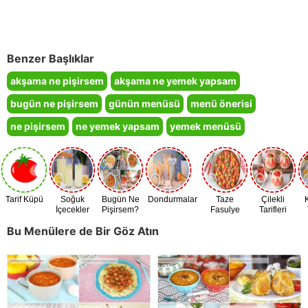
Benzer Başlıklar
akşama ne pişirsem
akşama ne yemek yapsam
bugün ne pişirsem
günün menüsü
menü önerisi
ne pişirsem
ne yemek yapsam
yemek menüsü
Tarif Küpü
Soğuk
Bugün Ne
Dondurmalar
Taze
Çilekli
İçecekler
Pişirsem?
Fasulye
Tarifleri
Zamanı
Bu Menülere de Bir Göz Atın