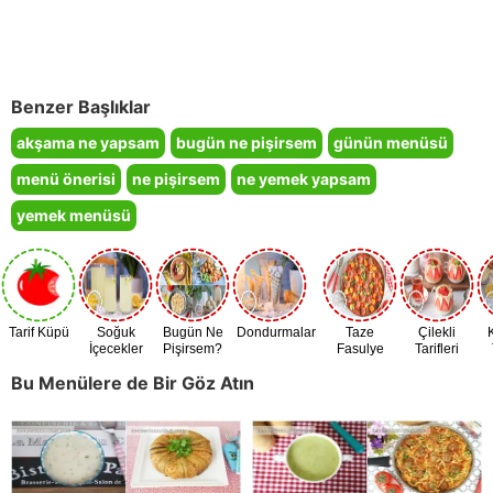
Benzer Başlıklar
akşama ne yapsam
bugün ne pişirsem
günün menüsü
menü önerisi
ne pişirsem
ne yemek yapsam
yemek menüsü
Tarif Küpü
Soğuk
Bugün Ne
Dondurmalar
Taze
Çilekli
İçecekler
Pişirsem?
Fasulye
Tarifleri
Zamanı
Bu Menülere de Bir Göz Atın