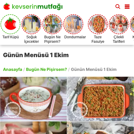
Tarif Küpü
Soğuk
Bugün Ne
Dondurmalar
Taze
Çilekli
İçecekler
Pişirsem?
Fasulye
Tarifleri
Zamanı
Günün Menüsü 1 Ekim
Anasayfa
/
Bugün Ne Pişirsem?
/
Günün Menüsü 1 Ekim