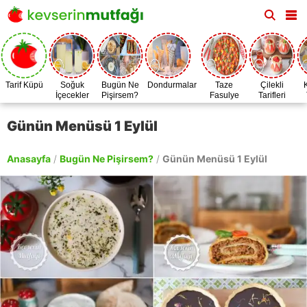
Tarif Küpü
Soğuk
Bugün Ne
Dondurmalar
Taze
Çilekli
İçecekler
Pişirsem?
Fasulye
Tarifleri
Zamanı
Günün Menüsü 1 Eylül
Anasayfa
/
Bugün Ne Pişirsem?
/
Günün Menüsü 1 Eylül