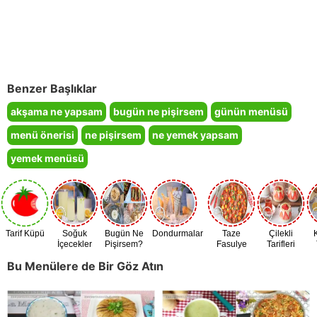
Benzer Başlıklar
akşama ne yapsam
bugün ne pişirsem
günün menüsü
menü önerisi
ne pişirsem
ne yemek yapsam
yemek menüsü
Tarif Küpü
Soğuk
Bugün Ne
Dondurmalar
Taze
Çilekli
İçecekler
Pişirsem?
Fasulye
Tarifleri
Zamanı
Bu Menülere de Bir Göz Atın