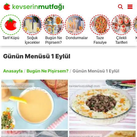
Tarif Küpü
Soğuk
Bugün Ne
Dondurmalar
Taze
Çilekli
İçecekler
Pişirsem?
Fasulye
Tarifleri
Zamanı
Günün Menüsü 1 Eylül
Anasayfa
/
Bugün Ne Pişirsem?
/
Günün Menüsü 1 Eylül