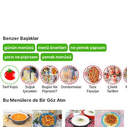
Benzer Başlıklar
günün menüsü
menü önerileri
ne yemek yapsam
yarın ne pişirsem
yemek menüsü
Tarif Küpü
Soğuk
Bugün Ne
Dondurmalar
Taze
Çilekli
İçecekler
Pişirsem?
Fasulye
Tarifleri
Zamanı
Bu Menülere de Bir Göz Atın