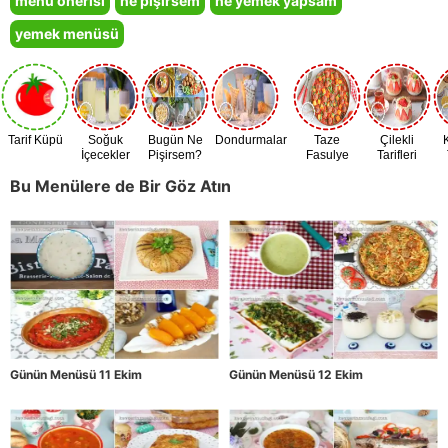
menü önerisi
ne pişirsem
ne yemek yapsam
yemek menüsü
Tarif Küpü
Soğuk
Bugün Ne
Dondurmalar
Taze
Çilekli
İçecekler
Pişirsem?
Fasulye
Tarifleri
Zamanı
Bu Menülere de Bir Göz Atın
Günün Menüsü 11 Ekim
Günün Menüsü 12 Ekim