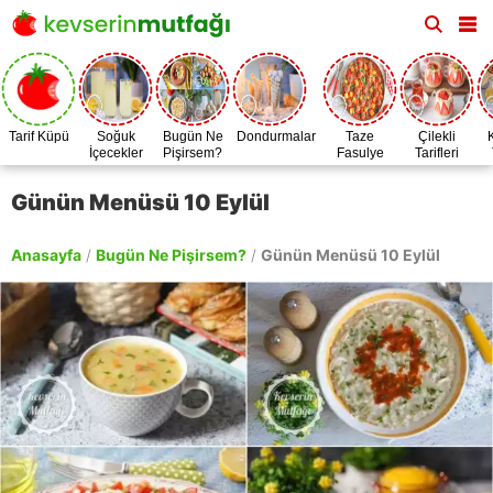
Tarif Küpü
Soğuk
Bugün Ne
Dondurmalar
Taze
Çilekli
İçecekler
Pişirsem?
Fasulye
Tarifleri
Zamanı
Günün Menüsü 10 Eylül
Anasayfa
/
Bugün Ne Pişirsem?
/
Günün Menüsü 10 Eylül