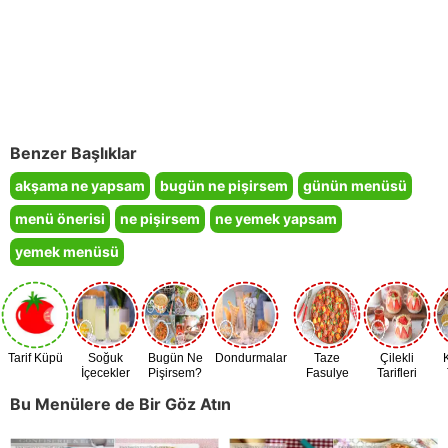
Benzer Başlıklar
akşama ne yapsam
bugün ne pişirsem
günün menüsü
menü önerisi
ne pişirsem
ne yemek yapsam
yemek menüsü
Tarif Küpü
Soğuk
Bugün Ne
Dondurmalar
Taze
Çilekli
İçecekler
Pişirsem?
Fasulye
Tarifleri
Zamanı
Bu Menülere de Bir Göz Atın