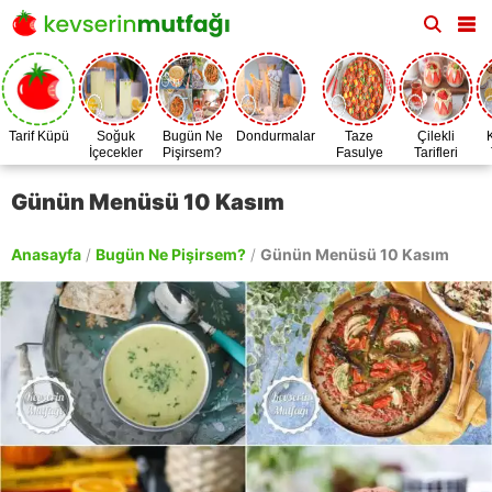
Tarif Küpü
Soğuk
Bugün Ne
Dondurmalar
Taze
Çilekli
İçecekler
Pişirsem?
Fasulye
Tarifleri
Zamanı
Günün Menüsü 10 Kasım
Anasayfa
/
Bugün Ne Pişirsem?
/
Günün Menüsü 10 Kasım