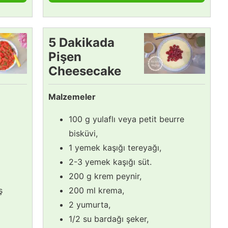
5 Dakikada
Pişen
Cheesecake
Tarifi
Malzemeler
100 g yulaflı veya petit beurre
bisküvi,
1 yemek kaşığı tereyağı,
2-3 yemek kaşığı süt.
200 g krem peynir,
ş
200 ml krema,
2 yumurta,
1/2 su bardağı şeker,