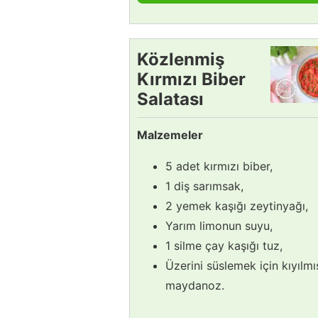
Közlenmiş
Kırmızı Biber
Salatası
Tarifi
Malzemeler
5 adet kırmızı biber,
1 diş sarımsak,
2 yemek kaşığı zeytinyağı,
Yarım limonun suyu,
1 silme çay kaşığı tuz,
Üzerini süslemek için kıyılmı
maydanoz.