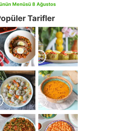
ünün Menüsü 8 Ağustos
opüler Tarifler