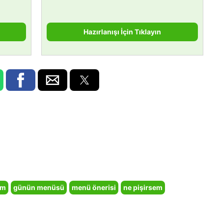
Hazırlanışı İçin Tıklayın
em
günün menüsü
menü önerisi
ne pişirsem