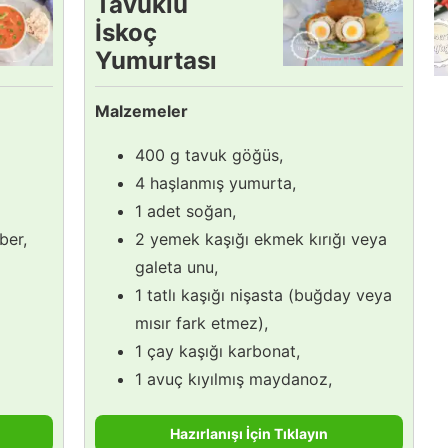
Tavuklu
İskoç
Yumurtası
Tarifi
Malzemeler
400 g tavuk göğüs,
4 haşlanmış yumurta,
1 adet soğan,
ber,
2 yemek kaşığı ekmek kırığı veya
galeta unu,
1 tatlı kaşığı nişasta (buğday veya
mısır fark etmez),
1 çay kaşığı karbonat,
1 avuç kıyılmış maydanoz,
Hazırlanışı İçin Tıklayın